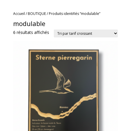
Accueil
/
BOUTIQUE
/ Produits identifiés “modulable”
modulable
Trié
6 résultats affichés
par
prix
croissant