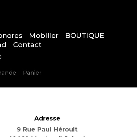
onores
Mobilier
BOUTIQUE
nd
Contact
0
mmande
Panier
Articles 0
Adresse
9 Rue Paul Héroult