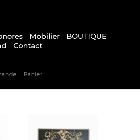
onores
Mobilier
BOUTIQUE
nd
Contact
0
mmande
Panier
Articles 0