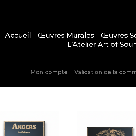
Accueil
Œuvres Murales
Œuvres S
L’Atelier Art of Sou
Articles 
Mon compte
Validation de la co