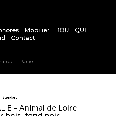
onores
Mobilier
BOUTIQUE
nd
Contact
0
mmande
Panier
Articles 0
 – Standard
IE – Animal de Loire
r bois, fond noir –