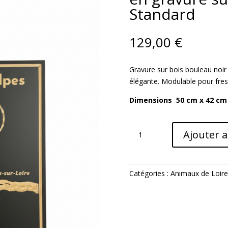
Standard
129,00
€
Gravure sur bois bouleau noir
élégante. Modulable pour fres
Dimensions 50 cm x 42 cm 
quantité
Ajouter 
de
Tableau
ROSALIE
–
Catégories :
Animaux de Loire
Animal
de
Loire
en