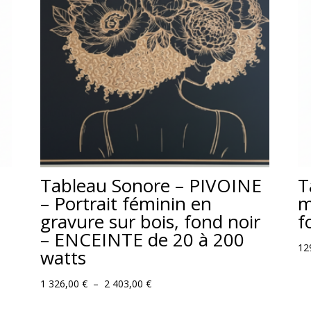
Tableau Sonore – PIVOINE
T
– Portrait féminin en
m
gravure sur bois, fond noir
f
– ENCEINTE de 20 à 200
12
watts
Plage
1 326,00
€
–
2 403,00
€
de