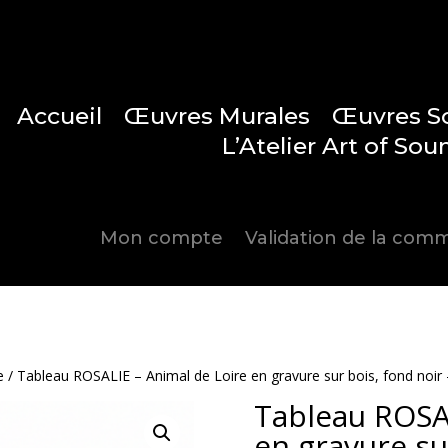
Accueil
Œuvres Murales
Œuvres S
L’Atelier Art of Sou
Articles 
Mon compte
Validation de la co
e
/ Tableau ROSALIE – Animal de Loire en gravure sur bois, fond noir
Tableau ROSAL
en gravure su