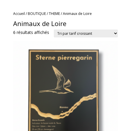
Accueil
/
BOUTIQUE
/
THEME
/ Animaux de Loire
Animaux de Loire
Trié
6 résultats affichés
par
prix
croissant