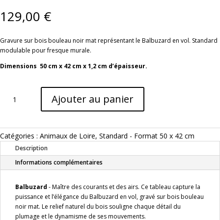
129,00
€
Gravure sur bois bouleau noir mat représentant le Balbuzard en vol. Standard
modulable pour fresque murale.
Dimensions 50 cm x 42 cm x 1,2 cm d’épaisseur.
quantité
Ajouter au panier
de
Tableau
BALBUZARD
–
Catégories :
Animaux de Loire
,
Standard - Format 50 x 42 cm
Animal
Description
de
Loire
Informations complémentaires
en
gravure
Balbuzard
- Maître des courants et des airs. Ce tableau capture la
sur
puissance et l’élégance du Balbuzard en vol, gravé sur bois bouleau
bois,
noir mat. Le relief naturel du bois souligne chaque détail du
fond
plumage et le dynamisme de ses mouvements.
noir