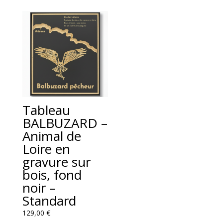
prix :
1
326,00 €
à
2
403,00 €
Tableau
BALBUZARD –
Animal de
Loire en
gravure sur
bois, fond
noir –
Standard
129,00
€