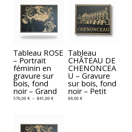
Tableau ROSE
Tableau
– Portrait
CHÂTEAU DE
féminin en
CHENONCEA
gravure sur
U – Gravure
bois, fond
sur bois, fond
noir – Grand
noir – Petit
Plage
570,00
€
–
841,00
€
69,00
€
de
prix :
570,00 €
à
841,00 €