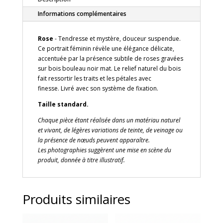
féminin
en
Informations complémentaires
gravure
sur
Rose
- Tendresse et mystère, douceur suspendue.
bois,
Ce portrait féminin révèle une élégance délicate,
fond
accentuée par la présence subtile de roses gravées
noir
sur bois bouleau noir mat. Le relief naturel du bois
–
fait ressortir les traits et les pétales avec
Standard
finesse. Livré avec son système de fixation.
Taille standard.
Chaque pièce étant réalisée dans un matériau naturel
et vivant, de légères variations de teinte, de veinage ou
la présence de nœuds peuvent apparaître.
Les photographies suggèrent une mise en scène du
produit, donnée à titre illustratif.
Produits similaires