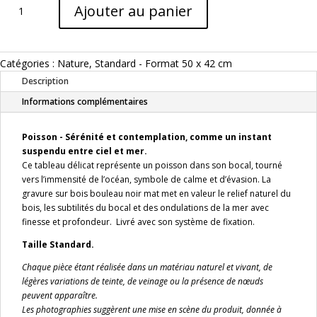
Ajouter au panier
de
Tableau
POISSON
Face
Catégories :
Nature
,
Standard - Format 50 x 42 cm
à
Description
la
mer
Informations complémentaires
–
Gravure
Poisson - Sérénité et contemplation, comme un instant
sur
suspendu entre ciel et mer.
bois,
Ce tableau délicat représente un poisson dans son bocal, tourné
fond
vers l’immensité de l’océan, symbole de calme et d’évasion. La
noir
gravure sur bois bouleau noir mat met en valeur le relief naturel du
–
bois, les subtilités du bocal et des ondulations de la mer avec
Standard
finesse et profondeur. Livré avec son système de fixation.
Taille Standard.
Chaque pièce étant réalisée dans un matériau naturel et vivant, de
légères variations de teinte, de veinage ou la présence de nœuds
peuvent apparaître.
Les photographies suggèrent une mise en scène du produit, donnée à