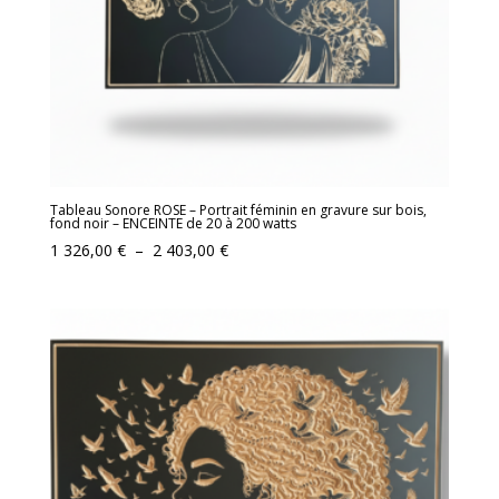
Tableau Sonore ROSE – Portrait féminin en gravure sur bois,
fond noir – ENCEINTE de 20 à 200 watts
Plage
1 326,00
€
–
2 403,00
€
de
prix :
1
326,00 €
à
2
403,00 €