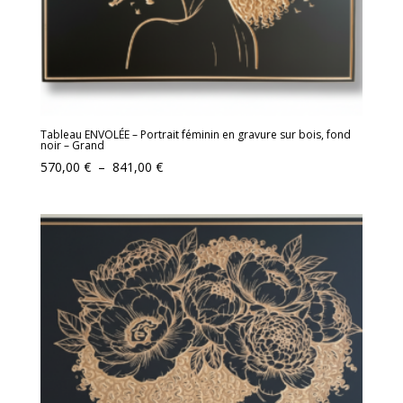
Tableau ENVOLÉE – Portrait féminin en gravure sur bois, fond
noir – Grand
Plage
570,00
€
–
841,00
€
de
prix :
570,00 €
à
841,00 €