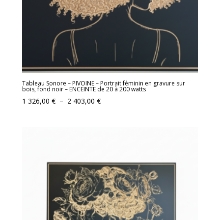
Tableau Sonore – PIVOINE – Portrait féminin en gravure sur
bois, fond noir – ENCEINTE de 20 à 200 watts
Plage
1 326,00
€
–
2 403,00
€
de
prix :
1
326,00 €
à
2
403,00 €