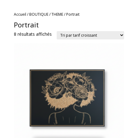
Accueil
/
BOUTIQUE
/
THEME
/ Portrait
Portrait
Trié
8 résultats affichés
par
prix
croissant