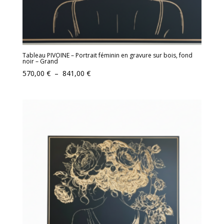
Tableau PIVOINE – Portrait féminin en gravure sur bois, fond
noir – Grand
Plage
570,00
€
–
841,00
€
de
prix :
570,00 €
à
841,00 €