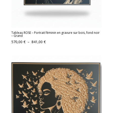
Tableau ROSE – Portrait féminin en gravure sur bois, fond noir
– Grand
Plage
570,00
€
–
841,00
€
de
prix :
570,00 €
à
841,00 €