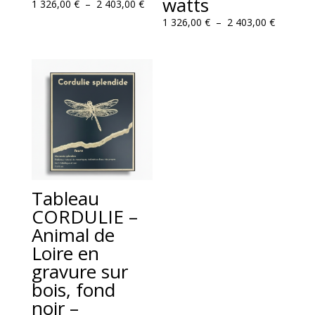
watts
Plage
1 326,00
€
–
2 403,00
€
de
Plage
1 326,00
€
–
2 403,00
€
prix :
de
1
prix :
326,00 €
1
à
326,00 €
2
à
403,00 €
2
403,00 €
Tableau
CORDULIE –
Animal de
Loire en
gravure sur
bois, fond
noir –