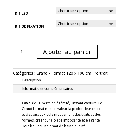
KIT LED
KIT DE FIXATION
quantité
Ajouter au panier
de
Tableau
ENVOLÉE
–
Catégories :
Grand - Format 120 x 100 cm
,
Portrait
Portrait
Description
féminin
en
Informations complémentaires
gravure
sur
Envolée
- Liberté et légèreté, l’instant capturé. Le
bois,
Grand format met en valeur la profondeur du relief
fond
et des oiseaux et le mouvement des traits et des
noir
formes, créant une pièce imposante et élégante.
–
Bois bouleau noir mat de haute qualité.
Grand