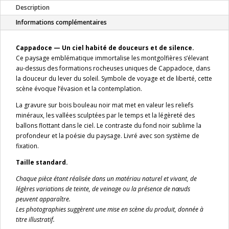
Description
sur
bois,
Informations complémentaires
fond
noir
Cappadoce — Un ciel habité de douceurs et de silence.
–
Ce paysage emblématique immortalise les montgolfières s’élevant
Standard
au-dessus des formations rocheuses uniques de Cappadoce, dans
la douceur du lever du soleil. Symbole de voyage et de liberté, cette
scène évoque l’évasion et la contemplation.
La gravure sur bois bouleau noir mat met en valeur les reliefs
minéraux, les vallées sculptées par le temps et la légèreté des
ballons flottant dans le ciel. Le contraste du fond noir sublime la
profondeur et la poésie du paysage. Livré avec son système de
fixation.
Taille standard.
Chaque pièce étant réalisée dans un matériau naturel et vivant, de
légères variations de teinte, de veinage ou la présence de nœuds
peuvent apparaître.
Les photographies suggèrent une mise en scène du produit, donnée à
titre illustratif.